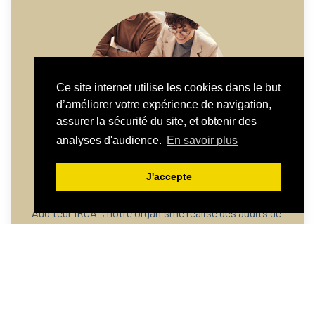
Ce site internet utilise les cookies dans le but
d’améliorer votre expérience de navigation,
assurer la sécurité du site, et obtenir des
analyses d'audience.
En savoir plus
AUDIT
J'accepte
Auditeur IRCA*, notre organisme réalise des audits de
vos processus pour évaluer la performance de votre
entreprise et sa capacité à répondre aux exigences.
LIRE LA SUITE